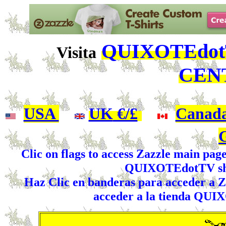
QUIXOTEdotT
Visita
CEN
USA
|
UK
€/£
|
Canad
Clic on flags to access Zazzle main pag
QUIXOTEdotTV shop
Haz Clic en banderas para acceder a Za
acceder a la tienda QUI