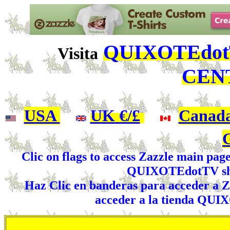
QUIXOTEdotT
Visita
CEN
USA
|
UK
€/£
|
Canad
Clic on flags to access Zazzle main pag
QUIXOTEdotTV shop
Haz Clic en banderas para acceder a Za
acceder a la tienda QUI